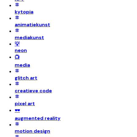
kytopia
animatiekunst
mediakunst
💡
neon
📺
media
glitch art
creatieve code
pixel art
🕶️
augmented reality
motion design