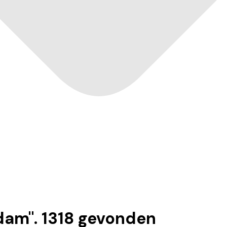
dam
".
1318
gevonden