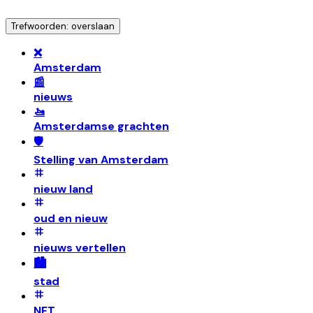
Trefwoorden: overslaan
❌
Amsterdam
📰
nieuws
🚤
Amsterdamse grachten
🛡️
Stelling van Amsterdam
nieuw land
oud en nieuw
nieuws vertellen
🏙️
stad
NFT