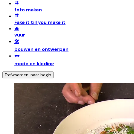
foto maken
Fake it till you make it
🔥
vuur
🛠️
bouwen en ontwerpen
🕶️
mode en kleding
Trefwoorden: naar begin