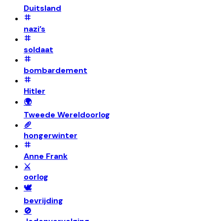
Duitsland
nazi’s
soldaat
bombardement
Hitler
🌍
Tweede Wereldoorlog
🥖
hongerwinter
Anne Frank
⚔️
oorlog
🕊️
bevrijding
🚫