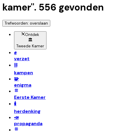
kamer
".
556
gevonden
Trefwoorden: overslaan
Ontdek
🏛️
Tweede Kamer
✊
verzet
⛓️
kampen
🧩
enigma
Eerste Kamer
🕯️
herdenking
📣
propaganda