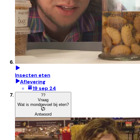
Insecten eten
Aflevering
19 sep 24
?
?
Vraag
Wat is mondgevoel bij eten?
Antwoord