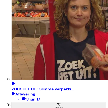
ZOEK HET UIT! Slimme verpakki…
Aflevering
13 jun 17
?
?