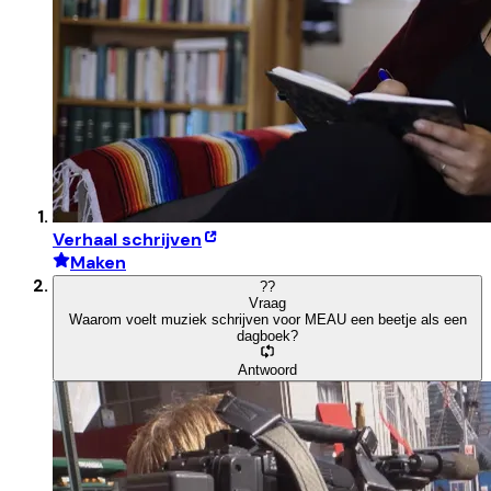
Verhaal schrijven
Maken
?
?
Vraag
Waarom voelt muziek schrijven voor MEAU een beetje als een
dagboek?
Antwoord