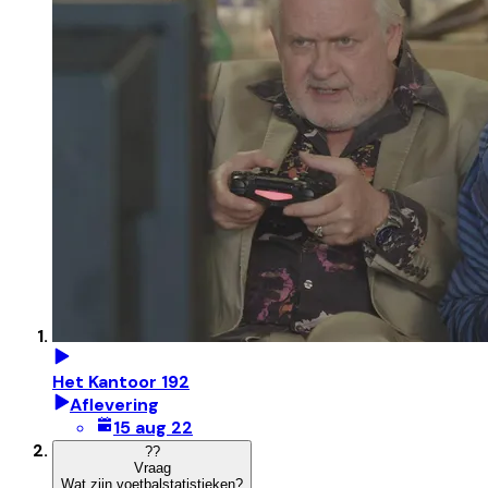
Het Kantoor 192
Aflevering
15 aug 22
?
?
Vraag
Wat zijn voetbalstatistieken?