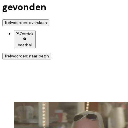
gevonden
Trefwoorden: overslaan
Ontdek
⚽
voetbal
Trefwoorden: naar begin
Ontdek nog meer!
Klik op het trefwoord voor meer onderwerpen