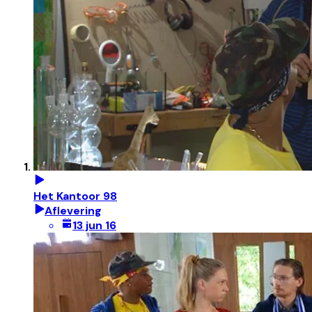
Het Kantoor 98
Aflevering
13 jun 16