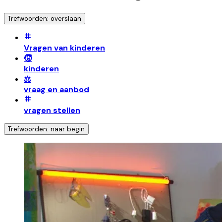
Trefwoorden: overslaan
Vragen van kinderen
🧒
kinderen
⚖️
vraag en aanbod
vragen stellen
Trefwoorden: naar begin