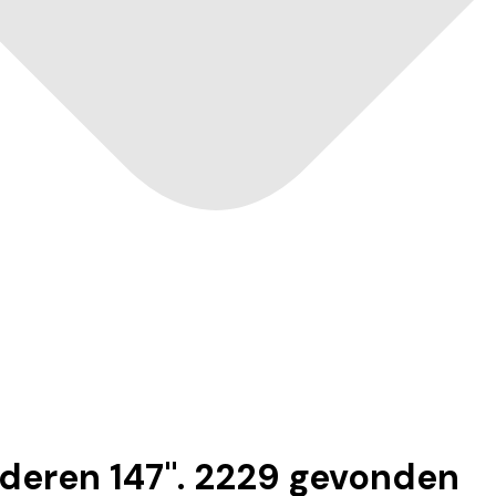
nderen 147
".
2229
gevonden