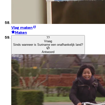
Vlag maken
Maken
?
?
Vraag
Sinds wanneer is Suriname een onafhankelijk land?
Antwoord