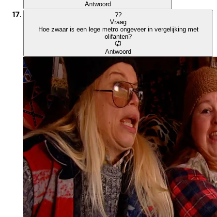
Antwoord
?
?
Vraag
Hoe zwaar is een lege metro ongeveer in vergelijking met
olifanten?
Antwoord