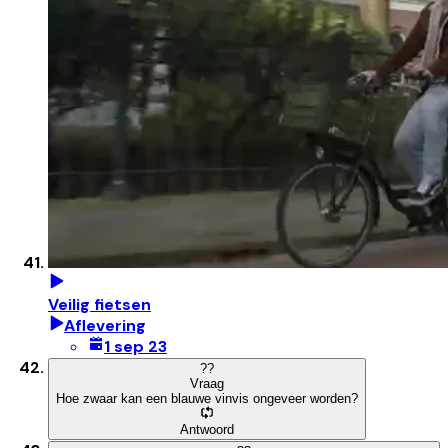
Veilig fietsen
Aflevering
1 sep 23
?
?
Vraag
Hoe zwaar kan een blauwe vinvis ongeveer worden?
Antwoord