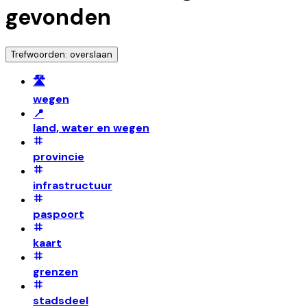
gevonden
Trefwoorden: overslaan
🛣️
wegen
📍
land, water en wegen
provincie
infrastructuur
paspoort
kaart
grenzen
stadsdeel