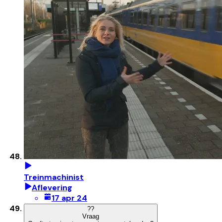
Treinmachinist
Aflevering
17 apr 24
?
?
Vraag