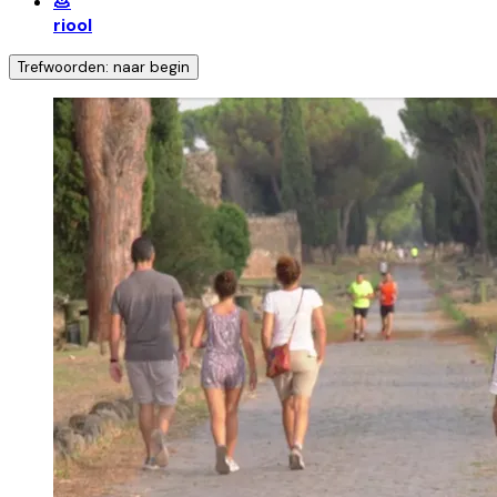
💩
riool
Trefwoorden: naar begin