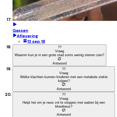
Gassen
Aflevering
13 sep 18
?
?
Vraag
Waarom kun je in een grote stad soms weinig sterren zien?
Antwoord
?
?
Vraag
Welke klachten kunnen kinderen met een metabole ziekte
krijgen?
Antwoord
?
?
Vraag
Helpt het om je neus vol te stoppen met watten bij een
bloedneus?
Antwoord