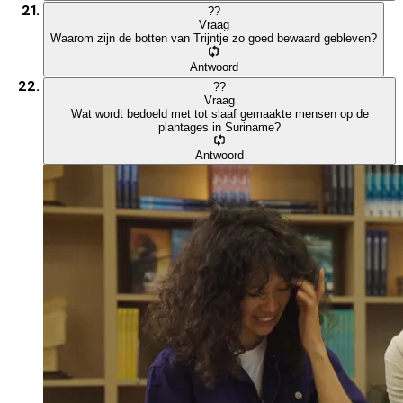
?
?
Vraag
Waarom zijn de botten van Trijntje zo goed bewaard gebleven?
Antwoord
?
?
Vraag
Wat wordt bedoeld met tot slaaf gemaakte mensen op de
plantages in Suriname?
Antwoord