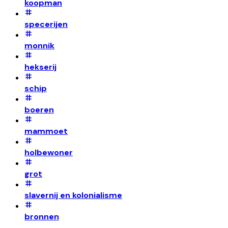
koopman
specerijen
monnik
hekserij
schip
boeren
mammoet
holbewoner
grot
slavernij en kolonialisme
bronnen