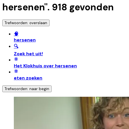
hersenen
".
918
gevonden
Trefwoorden: overslaan
🧠
hersenen
🔍
Zoek het uit!
Het Klokhuis over hersenen
eten zoeken
Trefwoorden: naar begin