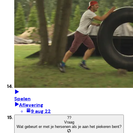
Spelen
Aflevering
9 aug 22
?
?
Vraag
Wat gebeurt er met je hersenen als je aan het piekeren bent?