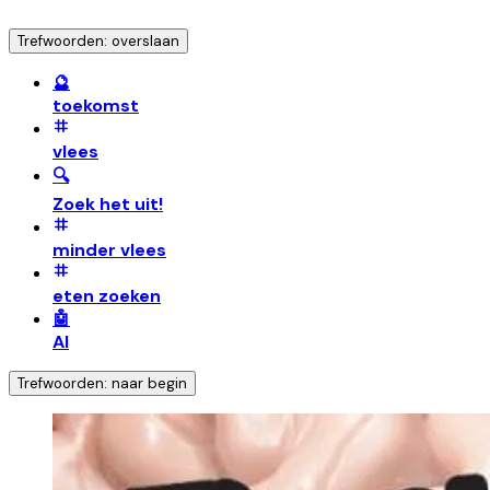
Trefwoorden: overslaan
🔮
toekomst
vlees
🔍
Zoek het uit!
minder vlees
eten zoeken
🤖
AI
Trefwoorden: naar begin