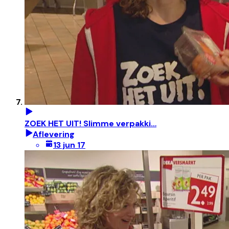
ZOEK HET UIT! Slimme verpakki…
Aflevering
13 jun 17