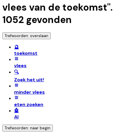
vlees van de toekomst
".
1052
gevonden
Trefwoorden: overslaan
🔮
toekomst
vlees
🔍
Zoek het uit!
minder vlees
eten zoeken
🤖
AI
Trefwoorden: naar begin