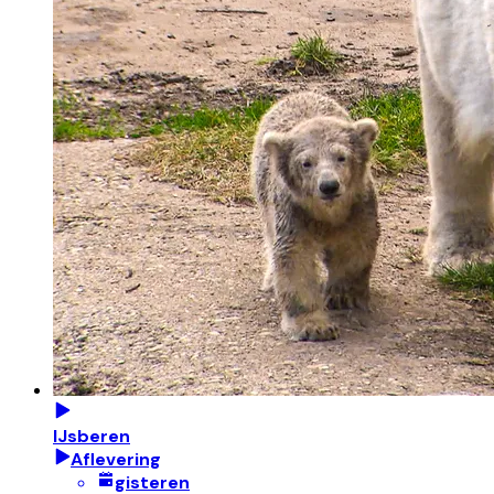
IJsberen
Aflevering
gisteren