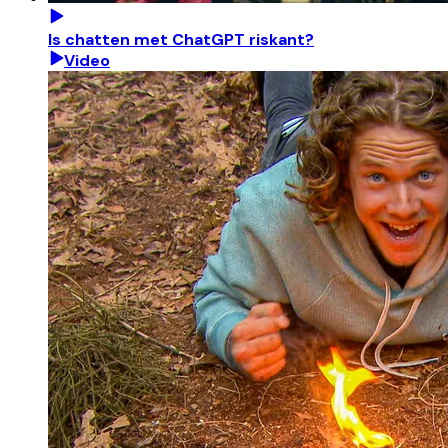
Is chatten met ChatGPT riskant?
Video