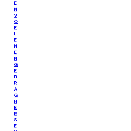
E
N
V
O
E
L
E
N
E
N
G
E
D
R
A
G
H
E
R
S
E