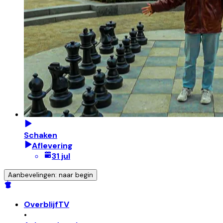
Schaken
Aflevering
31 jul
Aanbevelingen: naar begin
OverblijfTV
•