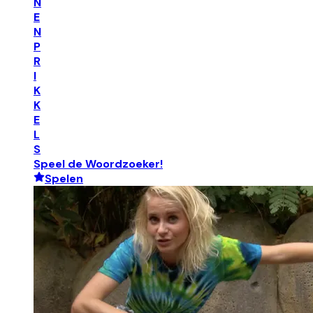
N
E
N
P
R
I
K
K
E
L
S
Speel de Woordzoeker!
Spelen