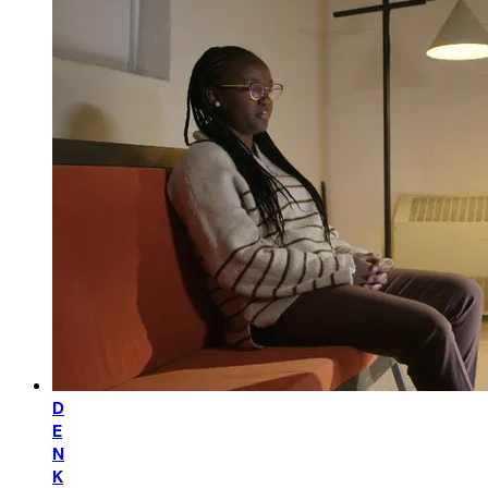
D
E
N
K