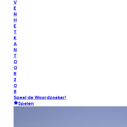
V
E
N
H
E
T
K
A
N
T
O
O
R
3
0
8
Speel de Woordzoeker!
Spelen