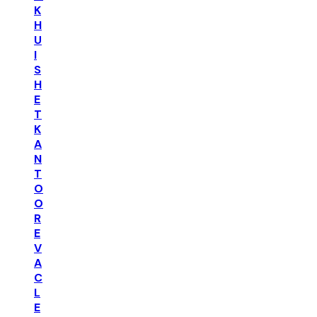
K
H
U
I
S
H
E
T
K
A
N
T
O
O
R
E
V
A
C
L
E