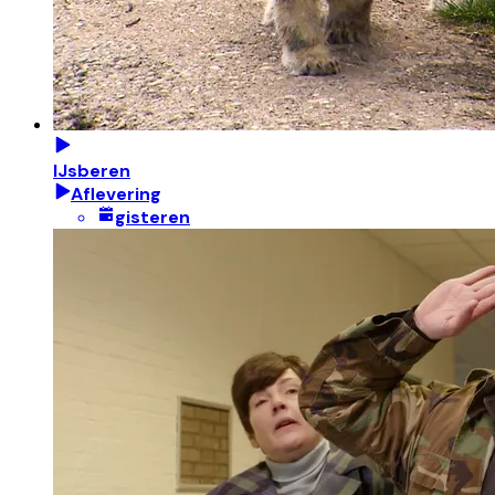
IJsberen
Aflevering
gisteren