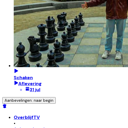
Schaken
Aflevering
31 jul
Aanbevelingen: naar begin
OverblijfTV
•