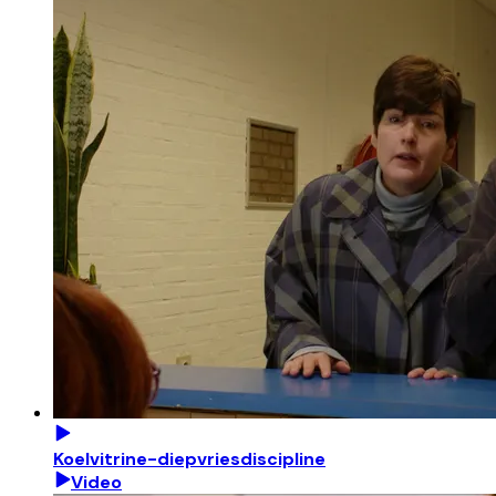
Koelvitrine-diepvriesdiscipline
Video