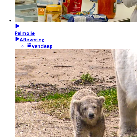
Palmolie
Aflevering
vandaag