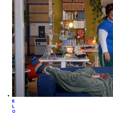
K
L
O