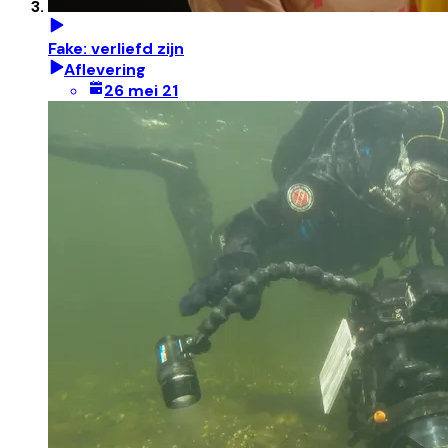
Fake: verliefd zijn
Aflevering
26 mei 21