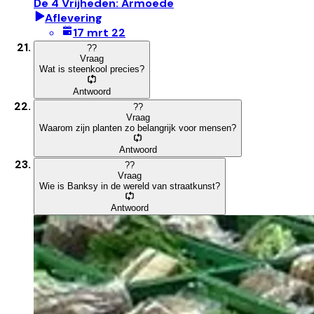
De 4 Vrijheden: Armoede
Aflevering
17 mrt 22
?
?
Vraag
Wat is steenkool precies?
Antwoord
?
?
Vraag
Waarom zijn planten zo belangrijk voor mensen?
Antwoord
?
?
Vraag
Wie is Banksy in de wereld van straatkunst?
Antwoord