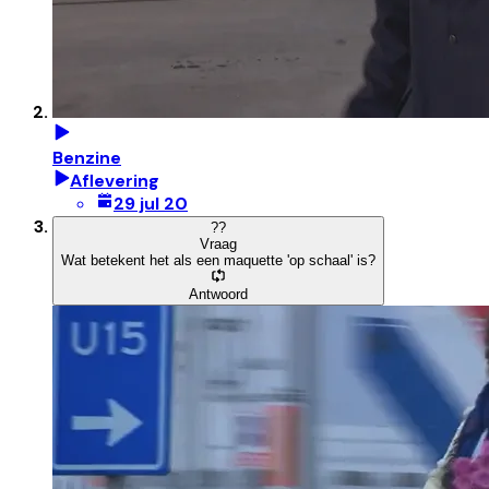
Benzine
Aflevering
29 jul 20
?
?
Vraag
Wat betekent het als een maquette 'op schaal' is?
Antwoord