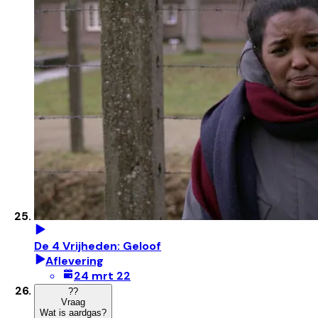
De 4 Vrijheden: Geloof
Aflevering
24 mrt 22
?
?
Vraag
Wat is aardgas?