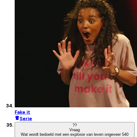
Fake it
Serie
?
?
Vraag
Wat wordt bedoeld met een explosie van leven ongeveer 540