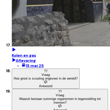
Kolen en gas
Aflevering
15 mei 25
?
?
Vraag
Hoe groot is scouting ongeveer in de wereld?
Antwoord
?
?
Vraag
Waaruit bestaan sommige organismen in tegenstelling tot
mensen?