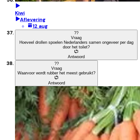
Kiwi
Aflevering
12 aug
?
?
Vraag
Hoeveel drollen spoelen Nederlanders samen ongeveer per dag
door het toilet?
Antwoord
?
?
Vraag
Waarvoor wordt rubber het meest gebruikt?
Antwoord