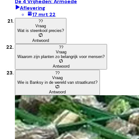
De 4 Vrijheden: Armoede
Aflevering
17 mrt 22
?
?
Vraag
Wat is steenkool precies?
Antwoord
?
?
Vraag
Waarom zijn planten zo belangrijk voor mensen?
Antwoord
?
?
Vraag
Wie is Banksy in de wereld van straatkunst?
Antwoord