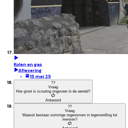
Kolen en gas
Aflevering
15 mei 25
?
?
Vraag
Hoe groot is scouting ongeveer in de wereld?
Antwoord
?
?
Vraag
Waaruit bestaan sommige organismen in tegenstelling tot
mensen?