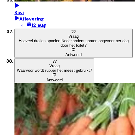
Kiwi
Aflevering
12 aug
?
?
Vraag
Hoeveel drollen spoelen Nederlanders samen ongeveer per dag
door het toilet?
Antwoord
?
?
Vraag
Waarvoor wordt rubber het meest gebruikt?
Antwoord