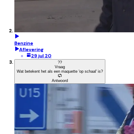
Benzine
Aflevering
29 jul 20
?
?
Vraag
Wat betekent het als een maquette 'op schaal' is?
Antwoord