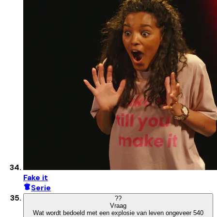
Fake it
Serie
?
?
Vraag
Wat wordt bedoeld met een explosie van leven ongeveer 540