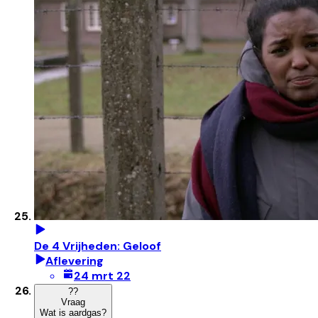
De 4 Vrijheden: Geloof
Aflevering
24 mrt 22
?
?
Vraag
Wat is aardgas?