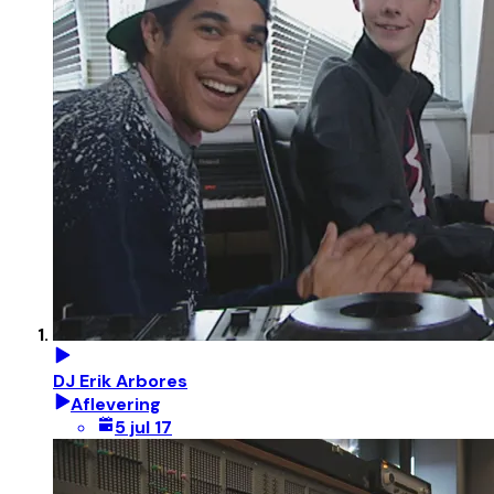
DJ Erik Arbores
Aflevering
5 jul 17