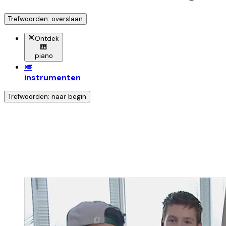
Trefwoorden: overslaan
Ontdek
🎹
piano
🎺
instrumenten
Trefwoorden: naar begin
Ontdek nog meer!
Klik op het trefwoord voo