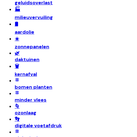
geluidsoverlast
🏭
milieuvervuiling
🛢️
aardolie
☀️
zonnepanelen
🌿
daktuinen
🗑️
kernafval
bomen planten
minder vlees
🌀
ozonlaag
👣
digitale voetafdruk