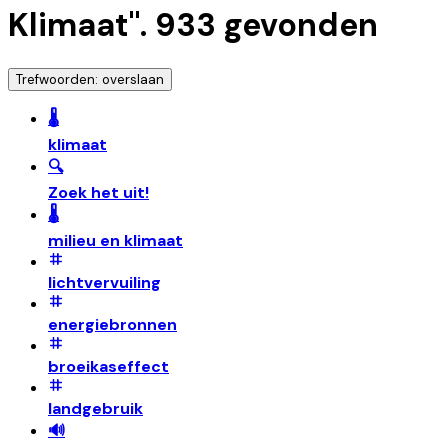
Klimaat
".
933
gevonden
Trefwoorden: overslaan
🌡️
klimaat
🔍
Zoek het uit!
🌡️
milieu en klimaat
lichtvervuiling
energiebronnen
broeikaseffect
landgebruik
🔊