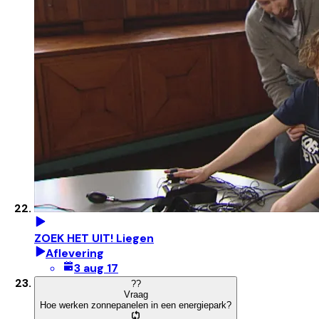
ZOEK HET UIT! Liegen
Aflevering
3 aug 17
?
?
Vraag
Hoe werken zonnepanelen in een energiepark?