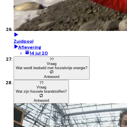
Zuidpool
Aflevering
14 jul 20
?
?
Vraag
Wat wordt bedoeld met fossielvrije energie?
Antwoord
?
?
Vraag
Wat zijn fossiele brandstoffen?
Antwoord