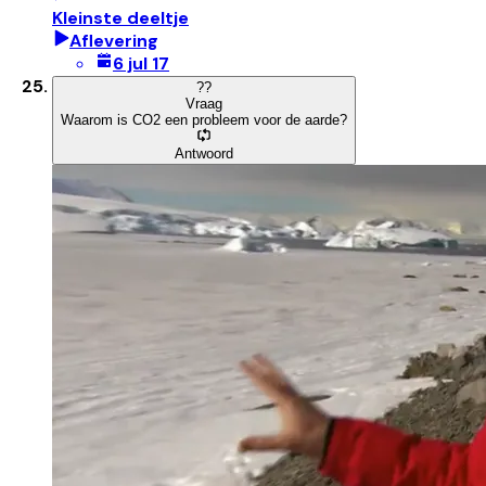
Kleinste deeltje
Aflevering
6 jul 17
?
?
Vraag
Waarom is CO2 een probleem voor de aarde?
Antwoord