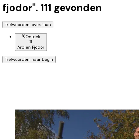
fjodor
".
111
gevonden
Trefwoorden: overslaan
Ontdek
Ard en Fjodor
Trefwoorden: naar begin
Ontdek nog meer!
Klik op het trefwoord voor meer onderwerpen