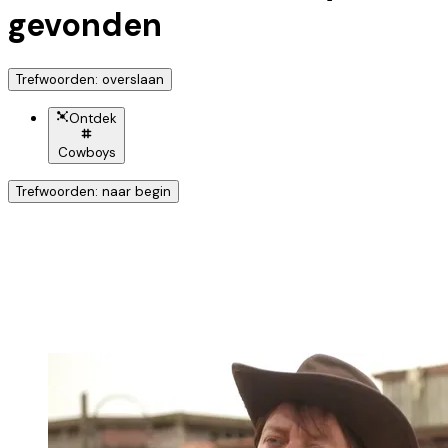
gevonden
Trefwoorden: overslaan
Ontdek
Cowboys
Trefwoorden: naar begin
Ontdek nog meer!
Klik op het trefwoord voor meer onderwerpen