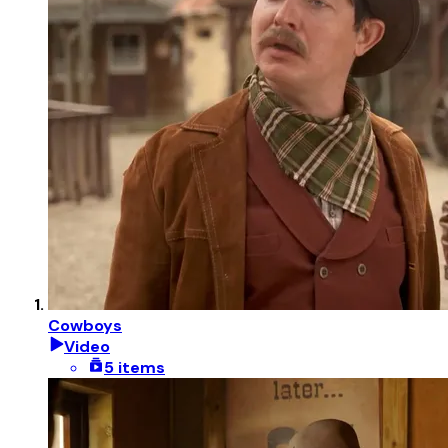
Cowboys
Video
5 items