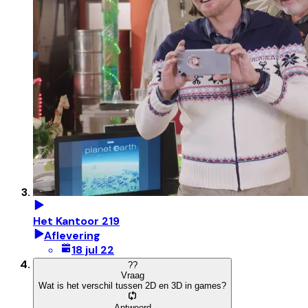
Het Kantoor 219
Aflevering
18 jul 22
?
?
Vraag
Wat is het verschil tussen 2D en 3D in games?
Antwoord