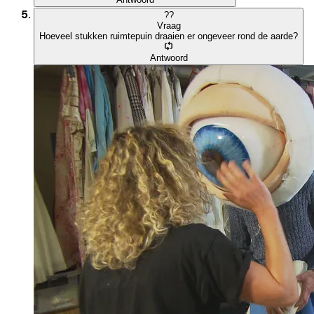
?
?
Vraag
Hoeveel stukken ruimtepuin draaien er ongeveer rond de aarde?
Antwoord