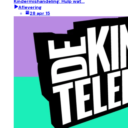
Kindermishandeling: Hulp wat…
Aflevering
28 apr 15