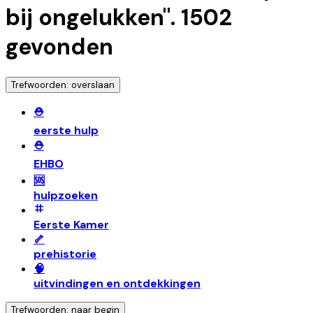
bij ongelukken
".
1502
gevonden
Trefwoorden: overslaan
⛑️
eerste hulp
⛑️
EHBO
🆘
hulpzoeken
Eerste Kamer
🦴
prehistorie
🧠
uitvindingen en ontdekkingen
Trefwoorden: naar begin