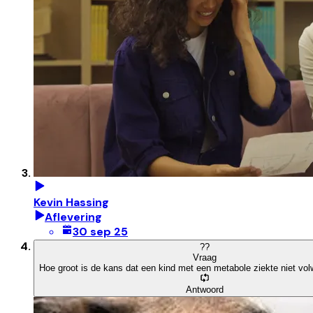
Kevin Hassing
Aflevering
30 sep 25
?
?
Vraag
Hoe groot is de kans dat een kind met een metabole ziekte niet vo
Antwoord