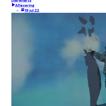
Dierenarts
Aflevering
19 jul 22