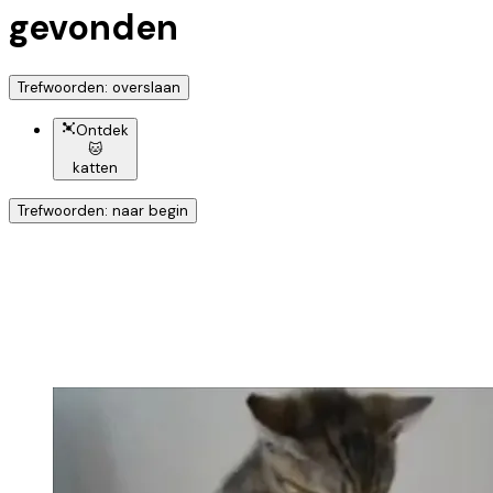
gevonden
Trefwoorden: overslaan
Ontdek
🐱
katten
Trefwoorden: naar begin
Ontdek nog meer!
Klik op het trefwoord voor meer onderwerpen