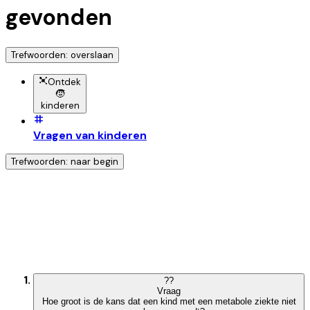
gevonden
Trefwoorden: overslaan
Ontdek
🧒
kinderen
Vragen van kinderen
Trefwoorden: naar begin
Ontdek nog meer!
Klik op het trefwoord voor meer onderwerpen
?
?
Vraag
Hoe groot is de kans dat een kind met een metabole ziekte niet