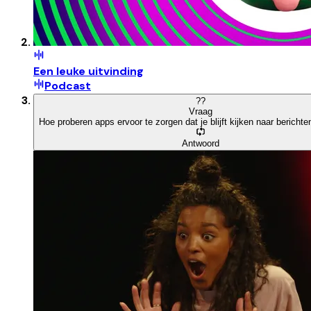
Een leuke uitvinding
Podcast
?
?
Vraag
Hoe proberen apps ervoor te zorgen dat je blijft kijken naar berichte
Antwoord