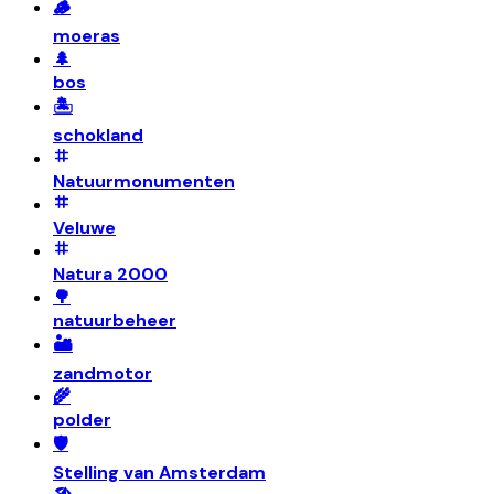
🪵
moeras
🌲
bos
🏝️
schokland
Natuurmonumenten
Veluwe
Natura 2000
🌳
natuurbeheer
🏜️
zandmotor
🌾
polder
🛡️
Stelling van Amsterdam