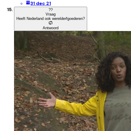
31 dec 21
?
?
Vraag
Heeft Nederland ook werelderfgoederen?
Antwoord