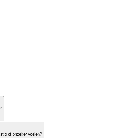
r meer onderwerpen
?
gstig of onzeker voelen?