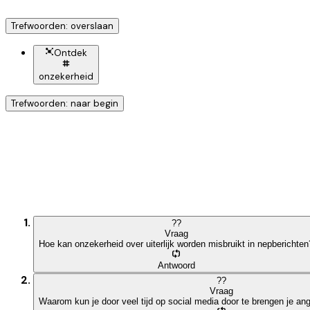
Trefwoorden: overslaan
Ontdek
onzekerheid
Trefwoorden: naar begin
Ontdek nog meer!
Klik op het trefwoord voo
?
?
Vraag
Hoe kan onzekerheid over uiterlijk worden misbruikt in nepberichten
Antwoord
?
?
Vraag
Waarom kun je door veel tijd op social media door te brengen je an