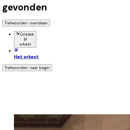
gevonden
Trefwoorden: overslaan
Ontdek
🎻
orkest
Het orkest
Trefwoorden: naar begin
Ontdek nog meer!
Klik op het trefwoord voor meer onderwerpen