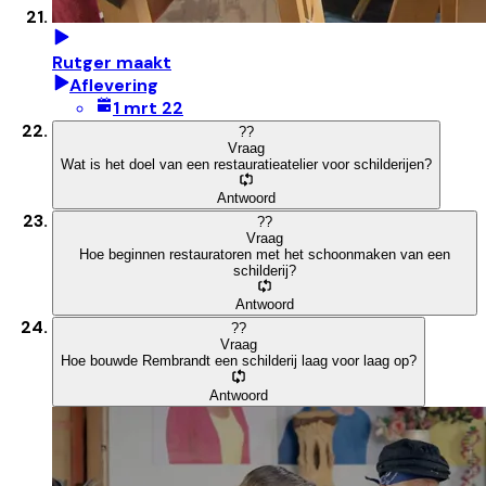
Rutger maakt
Aflevering
1 mrt 22
?
?
Vraag
Wat is het doel van een restauratieatelier voor schilderijen?
Antwoord
?
?
Vraag
Hoe beginnen restauratoren met het schoonmaken van een
schilderij?
Antwoord
?
?
Vraag
Hoe bouwde Rembrandt een schilderij laag voor laag op?
Antwoord