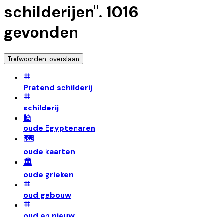
schilderijen
".
1016
gevonden
Trefwoorden: overslaan
Pratend schilderij
schilderij
🕌
oude Egyptenaren
🗺️
oude kaarten
🏛️
oude grieken
oud gebouw
oud en nieuw