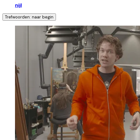
nijl
Trefwoorden: naar begin