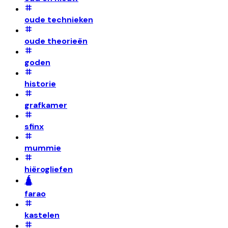
oude technieken
oude theorieën
goden
historie
grafkamer
sfinx
mummie
hiërogliefen
🛕
farao
kastelen