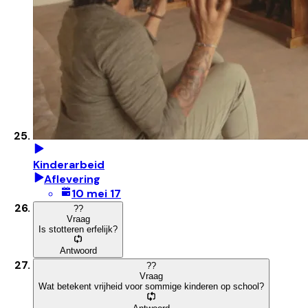
Kinderarbeid
Aflevering
10 mei 17
?
?
Vraag
Is stotteren erfelijk?
Antwoord
?
?
Vraag
Wat betekent vrijheid voor sommige kinderen op school?