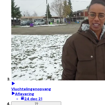
Vluchtelingenopvang
Aflevering
24 dec 21
?
?