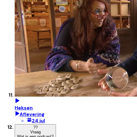
Heksen
Aflevering
24 jul
?
?
Vraag
Wat is een podcast?