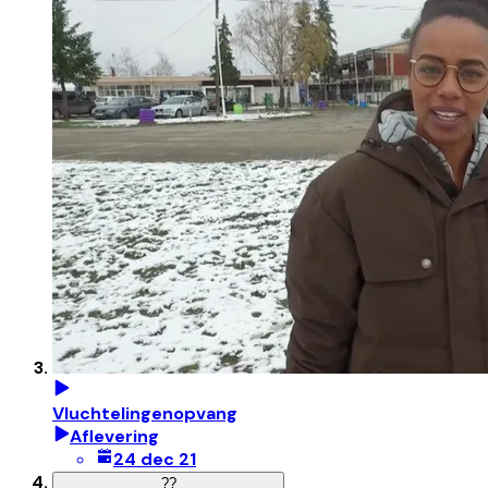
Vluchtelingenopvang
Aflevering
24 dec 21
?
?