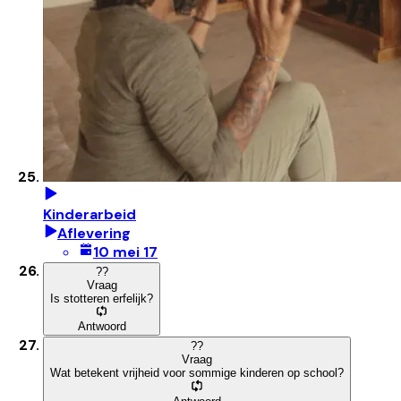
Kinderarbeid
Aflevering
10 mei 17
?
?
Vraag
Is stotteren erfelijk?
Antwoord
?
?
Vraag
Wat betekent vrijheid voor sommige kinderen op school?