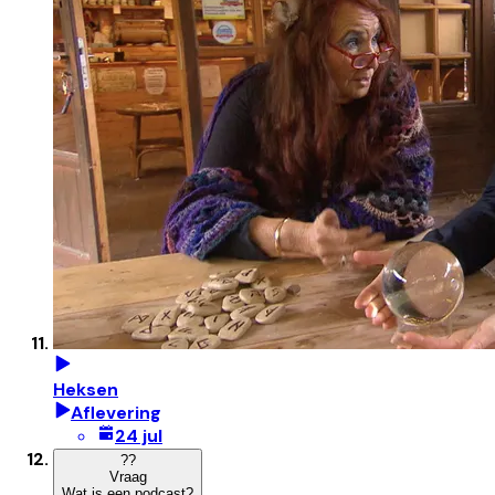
Heksen
Aflevering
24 jul
?
?
Vraag
Wat is een podcast?