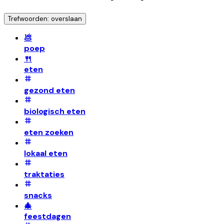
Trefwoorden: overslaan
💩
poep
🍴
eten
gezond eten
biologisch eten
eten zoeken
lokaal eten
traktaties
snacks
🎄
feestdagen