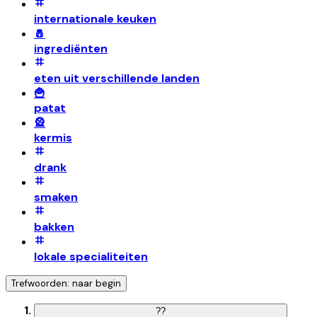
internationale keuken
🧂
ingrediënten
eten uit verschillende landen
🍟
patat
🎡
kermis
drank
smaken
bakken
lokale specialiteiten
Trefwoorden: naar begin
?
?