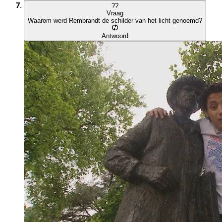
?
?
Vraag
Waarom werd Rembrandt de schilder van het licht genoemd?
Antwoord