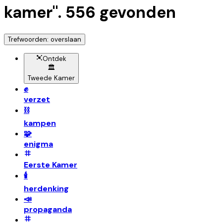
kamer
".
556
gevonden
Trefwoorden: overslaan
Ontdek
🏛️
Tweede Kamer
✊
verzet
⛓️
kampen
🧩
enigma
Eerste Kamer
🕯️
herdenking
📣
propaganda