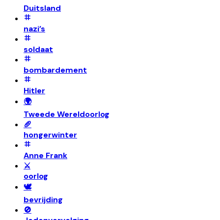
Duitsland
nazi’s
soldaat
bombardement
Hitler
🌍
Tweede Wereldoorlog
🥖
hongerwinter
Anne Frank
⚔️
oorlog
🕊️
bevrijding
🚫