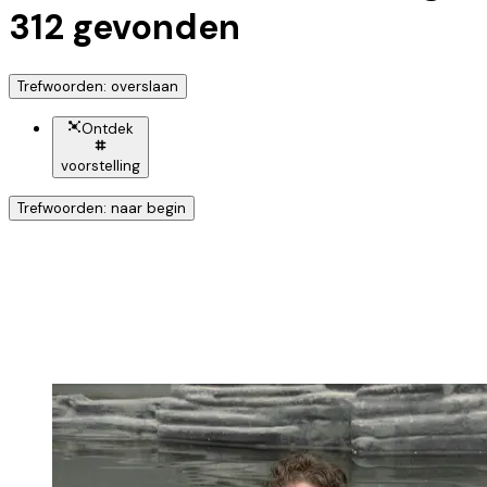
312
gevonden
Trefwoorden: overslaan
Ontdek
voorstelling
Trefwoorden: naar begin
Ontdek nog meer!
Klik op het trefwoord voor meer onderwerpen