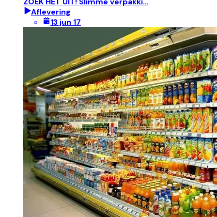
ZOEK HET UIT! Slimme verpakki…
Aflevering
13 jun 17