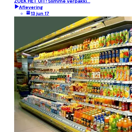
ZOEK HET UIT! Slimme verpakki…
Aflevering
13 jun 17