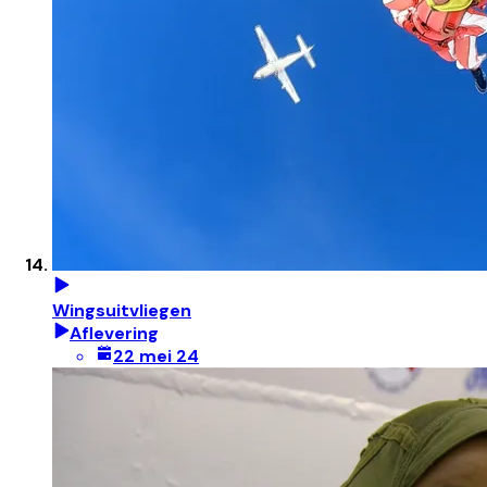
Wingsuitvliegen
Aflevering
22 mei 24