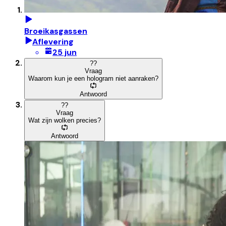
Broeikasgassen
Aflevering
25 jun
?
?
Vraag
Waarom kun je een hologram niet aanraken?
Antwoord
?
?
Vraag
Wat zijn wolken precies?
Antwoord