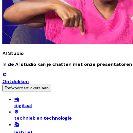
AI Studio
In de AI studio kan je chatten met onze presentatoren 
Ontdekken
Trefwoorden: overslaan
📲
digitaal
⚙️
techniek en technologie
📚
lesbrief