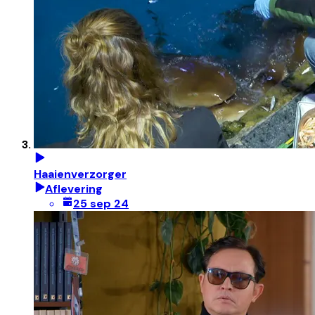
Haaienverzorger
Aflevering
25 sep 24