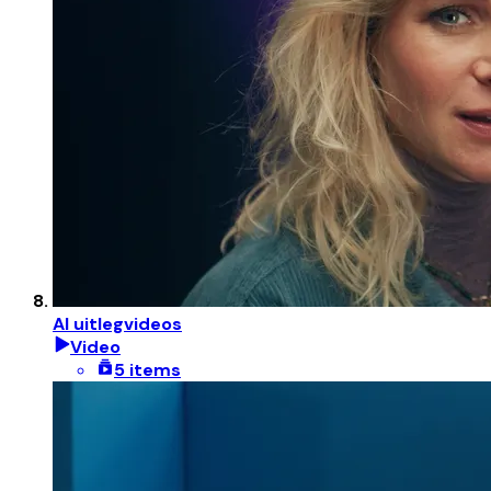
AI uitlegvideos
Video
5 items