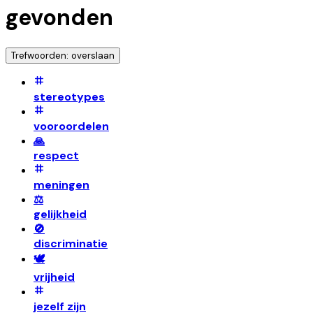
gevonden
Trefwoorden: overslaan
stereotypes
vooroordelen
🙏
respect
meningen
⚖️
gelijkheid
🚫
discriminatie
🕊️
vrijheid
jezelf zijn