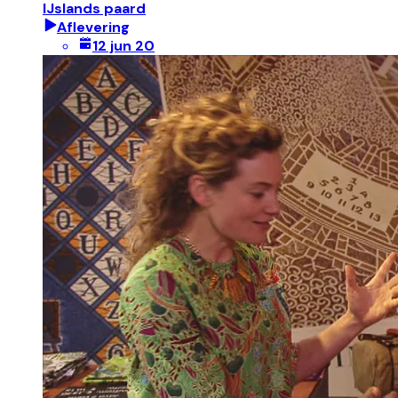
IJslands paard
Aflevering
12 jun 20