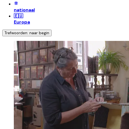
nationaal
🇪🇺
Europa
Trefwoorden: naar begin