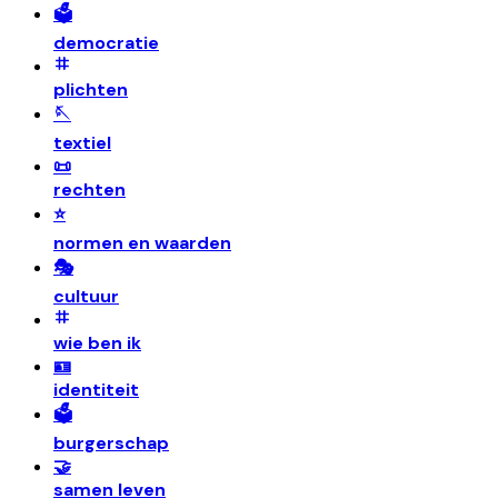
🗳️
democratie
plichten
🪡
textiel
📜
rechten
⭐
normen en waarden
🎭
cultuur
wie ben ik
🪪
identiteit
🗳️
burgerschap
🤝
samen leven