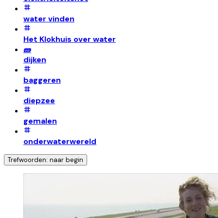
water vinden
Het Klokhuis over water
🧱
dijken
baggeren
diepzee
gemalen
onderwaterwereld
Trefwoorden: naar begin