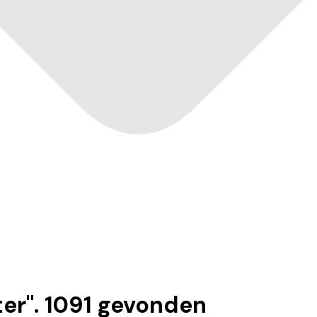
ter
".
1091
gevonden