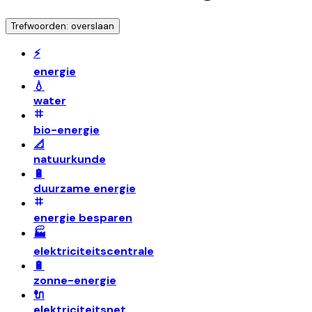
Trefwoorden: overslaan
⚡️
energie
💧
water
bio-energie
📐
natuurkunde
🔋
duurzame energie
energie besparen
🏭
elektriciteitscentrale
🔋
zonne-energie
🔌
elektriciteitsnet