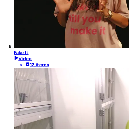
Fake It
Video
12 items