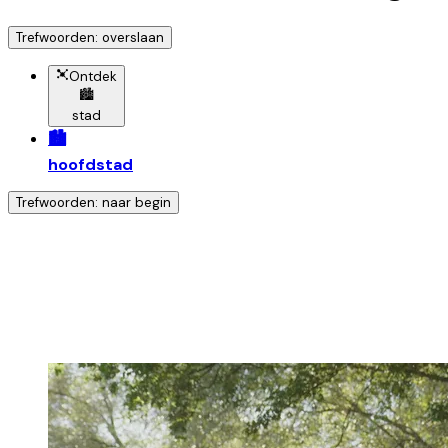
Trefwoorden: overslaan
Ontdek
🏙️
stad
🏙️
hoofdstad
Trefwoorden: naar begin
Ontdek nog meer!
Klik op het trefwoord voo