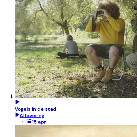
Vogels in de stad
Aflevering
15 apr