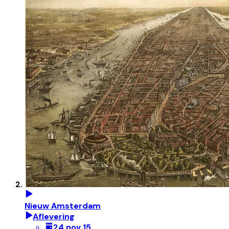
Nieuw Amsterdam
Aflevering
24 nov 15