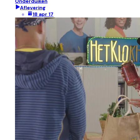
Onderduiken
Aflevering
18 apr 17