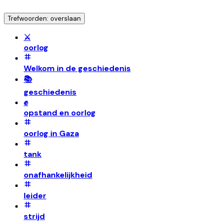
Trefwoorden: overslaan
⚔️
oorlog
Welkom in de geschiedenis
📚
geschiedenis
✊
opstand en oorlog
oorlog in Gaza
tank
onafhankelijkheid
leider
strijd