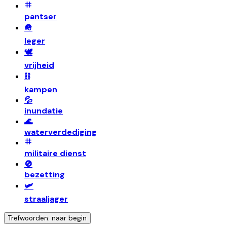
pantser
🪖
leger
🕊️
vrijheid
⛓️
kampen
💦
inundatie
🌊
waterverdediging
militaire dienst
🚫
bezetting
🛩️
straaljager
Trefwoorden: naar begin