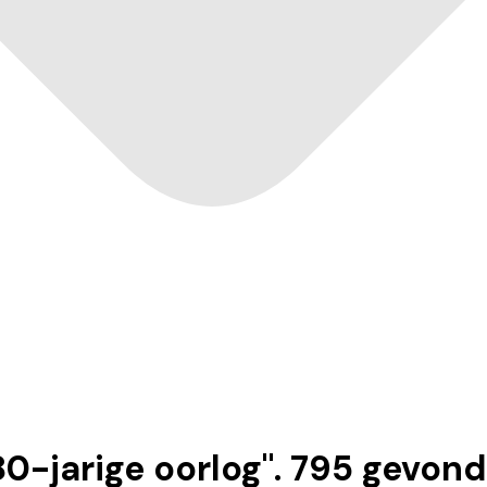
0-jarige oorlog
".
795
gevond